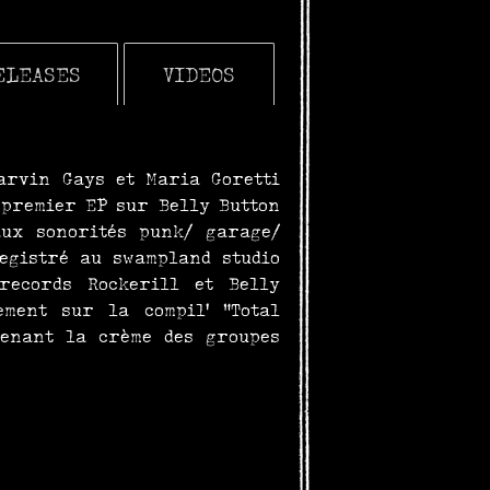
ELEASES
VIDEOS
arvin Gays et Maria Goretti
 premier EP sur Belly Button
aux sonorités punk/ garage/
egistré au swampland studio
records Rockerill et Belly
ement sur la compil' "Total
renant la crème des groupes