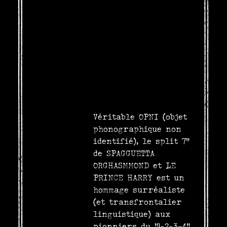
Véritable OPNI (objet
phonographique non
identifié), le split 7”
de SPAGGUETTA
ORGHASMMOND et LE
PRINCE HARRY est un
hommage surréaliste
(et transfrontalier
linguistique) aux
pionniers du "1-2-3-4"