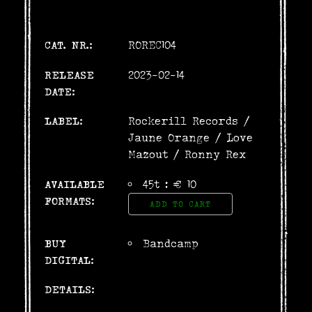
CAT. NR.:
ROREC104
RELEASE
2023-02-14
DATE:
LABEL:
Rockerill Records
/
Jaune Orange
/
Love
Mazout
/
Ronny Rex
AVAILABLE
45t : € 10
FORMATS:
ADD TO CART
BUY
Bandcamp
DIGITAL:
DETAILS: